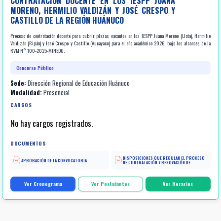
CONTRATACIÓN DOCENTE EN LOS IESPP JUANA
MORENO, HERMILIO VALDIZÁN Y JOSÉ CRESPO Y
CASTILLO DE LA REGIÓN HUÁNUCO
Proceso de contratación docente para cubrir plazas vacantes en los IESPP Juana Moreno (Llata), Hermilio
Valdizán (Ripán) y José Crespo y Castillo (Aucayacu) para el año académico 2026, bajo los alcances de la
RVM N° 100-2025-MINEDU.
Concurso Público
Sede:
Dirección Regional de Educación Huánuco
Modalidad:
Presencial
CARGOS
No hay cargos registrados.
DOCUMENTOS
DISPOSICIONES QUE REGULAN EL PROCESO
APROBACIÓN DE LA CONVOCATORIA
DE CONTRATACIÓN Y RENOVACIÓN DE
DOCENTES REGULARES EN INSTITUTOS Y
ESCUELAS DE EDUCACIÓN SUPERIOR
PEDAGÓGICA PÚBLICAS
Ver Cronograma
Ver Postulantes
Ver Horarios