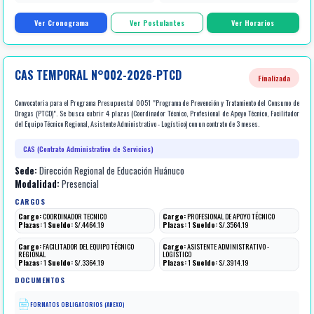
Ver Cronograma
Ver Postulantes
Ver Horarios
CAS TEMPORAL N°002-2026-PTCD
Finalizada
Convocatoria para el Programa Presupuestal 0051 "Programa de Prevención y Tratamiento del Consumo de
Drogas (PTCD)". Se busca cubrir 4 plazas (Coordinador Técnico, Profesional de Apoyo Técnico, Facilitador
del Equipo Técnico Regional, Asistente Administrativo - Logístico) con un contrato de 3 meses.
CAS (Contrato Administrativo de Servicios)
Sede:
Dirección Regional de Educación Huánuco
Modalidad:
Presencial
CARGOS
Cargo:
COORDINADOR TECNICO
Cargo:
PROFESIONAL DE APOYO TÉCNICO
Plazas:
1
Sueldo:
S/.4464.19
Plazas:
1
Sueldo:
S/.3564.19
Cargo:
FACILITADOR DEL EQUIPO TÉCNICO
Cargo:
ASISTENTE ADMINISTRATIVO -
REGIONAL
LOGÍSTICO
Plazas:
1
Sueldo:
S/.3364.19
Plazas:
1
Sueldo:
S/.3914.19
DOCUMENTOS
FORMATOS OBLIGATORIOS (ANEXO)