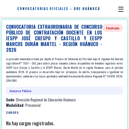
☰
CONVOCATORIAS OFICIALES – DRE HUÁNUCO
CONVOCATORIA EXTRAORDINARIA DE CONCURSO
Finalizada
PÚBLICO DE CONTRATACIÓN DOCENTE EN LOS
IESPP JOSÉ CRESPO Y CASTILLO Y EESPP
MARCOS DURÁN MARTEL - REGIÓN HUÁNUCO -
2026
La presente convocatoria tiene por objeto el Proceso de Selección de Personal bajo el régimen del Decreto
Legislativo N° 1057 – CAS, para cubrir plazas vacantes y horas disponibles de docentes regulares en los
IESPP José Crespo y Castillo y la EESPP Marcos Durán Martel de la región Huánuco, para el periodo
académico 2026. El proceso se desarrolla bajo los principios de mérito, transparencia e igualdad de
oportunidades, conforme a las bases aprobadas mediante Resolución Directoral Regional N° 00659-2026-
GRH/DRE.
Concurso Público
Sede:
Dirección Regional de Educación Huánuco
Modalidad:
Presencial
CARGOS
No hay cargos registrados.