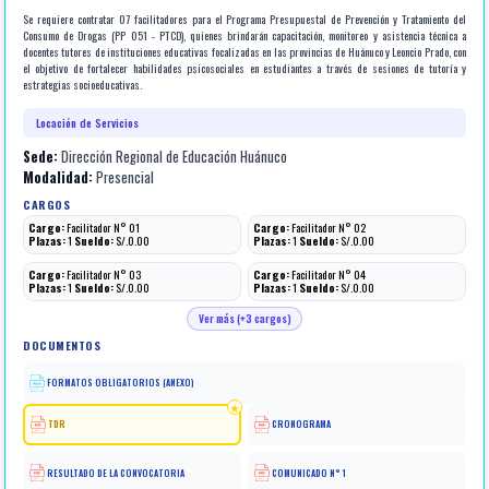
Se requiere contratar 07 facilitadores para el Programa Presupuestal de Prevención y Tratamiento del
Consumo de Drogas (PP 051 - PTCD), quienes brindarán capacitación, monitoreo y asistencia técnica a
docentes tutores de instituciones educativas focalizadas en las provincias de Huánuco y Leoncio Prado, con
el objetivo de fortalecer habilidades psicosociales en estudiantes a través de sesiones de tutoría y
estrategias socioeducativas.
Locación de Servicios
Sede:
Dirección Regional de Educación Huánuco
Modalidad:
Presencial
CARGOS
Cargo:
Facilitador N° 01
Cargo:
Facilitador N° 02
Plazas:
1
Sueldo:
S/.0.00
Plazas:
1
Sueldo:
S/.0.00
Cargo:
Facilitador N° 03
Cargo:
Facilitador N° 04
Plazas:
1
Sueldo:
S/.0.00
Plazas:
1
Sueldo:
S/.0.00
Ver más (+3 cargos)
DOCUMENTOS
FORMATOS OBLIGATORIOS (ANEXO)
TDR
CRONOGRAMA
RESULTADO DE LA CONVOCATORIA
COMUNICADO N° 1