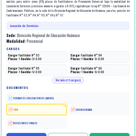
méritos para cubrir cinco (05) plazas de Facilitadores de Prevención Universal bajo la modalidad de
Locación de Servicios (servicios menores o iguales a 8 UIT), regulado por la Ley N° 32069 – Ley General de
Contrataciones Públicas, en la sede de la Dirección Regional de Educación de Huánuco, para los puestos de
Facilitador N° 03, N° 04, N° 05, N° 06 y N° 07.
Locación de Servicios
Sede:
Dirección Regional de Educación Huánuco
Modalidad:
Presencial
CARGOS
Cargo:
Facilitador N° 03
Cargo:
Facilitador N° 04
Plazas:
1
Sueldo:
S/.0.00
Plazas:
1
Sueldo:
S/.0.00
Cargo:
Facilitador N° 05
Cargo:
Facilitador N° 06
Plazas:
1
Sueldo:
S/.0.00
Plazas:
1
Sueldo:
S/.0.00
Ver más (+1 cargos)
DOCUMENTOS
FORMATOS OBLIGATORIOS (ANEXO)
TDR
CRONOGRAMA
RESULTADOS FINALES