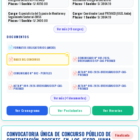
Plazas:
1
Sueldo:
S/.4050.00
Plazas:
1
Sueldo:
S/.3864.19
Cargo:
Especialista del Espacio de Monitoreo y
Cargo:
Coordinador Local PREVAED (UGEL Ambo)
Seguimiento Sectorial-EMSS
Plazas:
1
Sueldo:
S/.3864.19
Plazas:
1
Sueldo:
S/.3400.00
Ver más (+9 cargos)
DOCUMENTOS
FORMATOS OBLIGATORIOS (ANEXO)
COMUNICADO N° 001-2026-
BASES DEL CONCURSO
DREHUANUCO/CP-CAS-PREVAED
ACTA N° 003-2026-DREHUÁNUCOCP-CAS-
COMUNICADO N° 002 - PERFILES
PREVAED
ACTA N° 004-2026-DREHUÁNUCOCP-CAS-
ACTA N° 006-2026-DREHUÁNUCOCP-CAS-
PREVAED
PREVAED
Ver más (+1 documentos)
Ver Cronograma
Ver Postulantes
Ver Horarios
CONVOCATORIA ÚNICA DE CONCURSO PÚBLICO DE
Finalizada