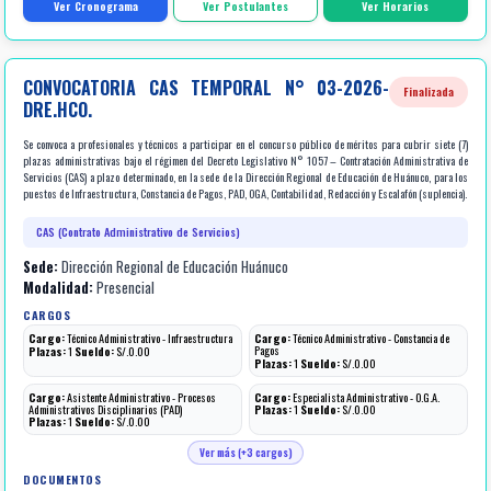
Ver Cronograma
Ver Postulantes
Ver Horarios
CONVOCATORIA CAS TEMPORAL N° 03-2026-
Finalizada
DRE.HCO.
Se convoca a profesionales y técnicos a participar en el concurso público de méritos para cubrir siete (7)
plazas administrativas bajo el régimen del Decreto Legislativo N° 1057 – Contratación Administrativa de
Servicios (CAS) a plazo determinado, en la sede de la Dirección Regional de Educación de Huánuco, para los
puestos de Infraestructura, Constancia de Pagos, PAD, OGA, Contabilidad, Redacción y Escalafón (suplencia).
CAS (Contrato Administrativo de Servicios)
Sede:
Dirección Regional de Educación Huánuco
Modalidad:
Presencial
CARGOS
Cargo:
Técnico Administrativo - Infraestructura
Cargo:
Técnico Administrativo - Constancia de
Pagos
Plazas:
1
Sueldo:
S/.0.00
Plazas:
1
Sueldo:
S/.0.00
Cargo:
Asistente Administrativo - Procesos
Cargo:
Especialista Administrativo - O.G.A.
Administrativos Disciplinarios (PAD)
Plazas:
1
Sueldo:
S/.0.00
Plazas:
1
Sueldo:
S/.0.00
Ver más (+3 cargos)
DOCUMENTOS