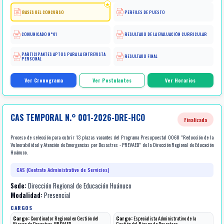
BASES DEL CONCURSO
PERFILES DE PUESTO
COMUNICADO N°01
RESULTADO DE LA EVALUACIÓN CURRICULAR
PARTICIPANTES APTOS PARA LA ENTREVISTA
RESULTADO FINAL
PERSONAL
Ver Cronograma
Ver Postulantes
Ver Horarios
CAS TEMPORAL N.° 001-2026-DRE-HCO
Finalizada
Proceso de selección para cubrir 13 plazas vacantes del Programa Presupuestal 0068 "Reducción de la
Vulnerabilidad y Atención de Emergencias por Desastres - PREVAED" de la Dirección Regional de Educación
Huánuco.
CAS (Contrato Administrativo de Servicios)
Sede:
Dirección Regional de Educación Huánuco
Modalidad:
Presencial
CARGOS
Cargo:
Coordinador Regional en Gestión del
Cargo:
Especialista Administrativo de la
Riesgo de Desastres-PREVAED
Gestión del Riesgo de Desastres