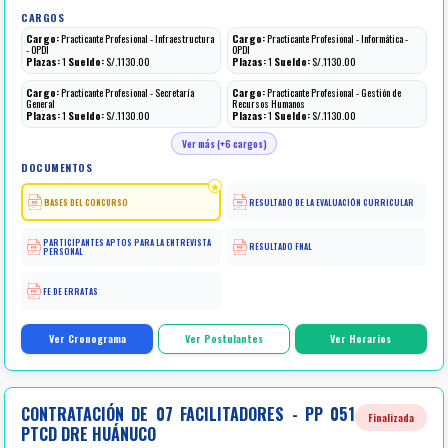
CARGOS
Cargo:
Practicante Profesional - Infraestructura
Cargo:
Practicante Profesional - Informática -
- OPDI
OPDI
Plazas:
1
Sueldo:
S/.1130.00
Plazas:
1
Sueldo:
S/.1130.00
Cargo:
Practicante Profesional - Secretaría
Cargo:
Practicante Profesional - Gestión de
General
Recursos Humanos
Plazas:
1
Sueldo:
S/.1130.00
Plazas:
1
Sueldo:
S/.1130.00
Ver más (+6 cargos)
DOCUMENTOS
BASES DEL CONCURSO
RESULTADO DE LA EVALUACIÓN CURRICULAR
PARTICIPANTES APTOS PARA LA ENTREVISTA
RESULTADO FNAL
PERSONAL
FE DE ERRATAS
Ver Cronograma
Ver Postulantes
Ver Horarios
CONTRATACIÓN DE 07 FACILITADORES - PP 051
Finalizada
PTCD DRE HUÁNUCO