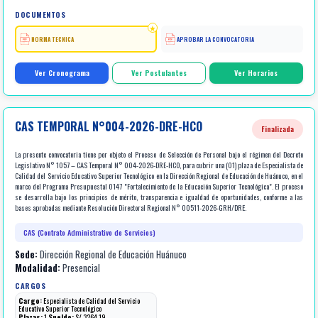
DOCUMENTOS
NORMA TECNICA
APROBAR LA CONVOCATORIA
Ver Cronograma
Ver Postulantes
Ver Horarios
CAS TEMPORAL N°004-2026-DRE-HCO
Finalizada
La presente convocatoria tiene por objeto el Proceso de Selección de Personal bajo el régimen del Decreto
Legislativo N° 1057 – CAS Temporal N° 004-2026-DRE-HCO, para cubrir una (01) plaza de Especialista de
Calidad del Servicio Educativo Superior Tecnológico en la Dirección Regional de Educación de Huánuco, en el
marco del Programa Presupuestal 0147 "Fortalecimiento de la Educación Superior Tecnológica". El proceso
se desarrolla bajo los principios de mérito, transparencia e igualdad de oportunidades, conforme a las
bases aprobadas mediante Resolución Directoral Regional N° 00511-2026-GRH/DRE.
CAS (Contrato Administrativo de Servicios)
Sede:
Dirección Regional de Educación Huánuco
Modalidad:
Presencial
CARGOS
Cargo:
Especialista de Calidad del Servicio
Educativo Superior Tecnológico
Plazas:
1
Sueldo:
S/.3264.19