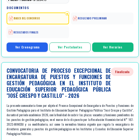
DOCUMENTOS
BASES DEL CONCURSO
RESULTADO PRELIMINAR
RESULTADOS FINALES
Ver Cronograma
Ver Postulantes
Ver Horarios
CONVOCATORIA DE PROCESO EXCEPCIONAL DE
Finalizada
ENCARGATURA DE PUESTOS Y FUNCIONES DE
GESTIÓN PEDAGÓGICA EN EL INSTITUTO DE
EDUCACIÓN SUPERIOR PEDAGÓGICA PÚBLICA
"JOSÉ CRESPO Y CASTILLO" - 2026
La presente convocatoria tiene por objeto el Proceso Excepcional de Encargatura de Puestos y Funciones de
Gestión Pedagógica para el Instituto de Educación Superior Pedagógica Pública "José Crespo y Castillo",
durante el período académico 2026, con la finalidad de cubrir las plazas vacantes y funciones pendientes de
los puestos de gestión pedagógica, en el marco de lo dispuesto por la Resolución Viceministerial N° 167-
2023-MINEDU y su modificatoria, así como la normativa técnica vigente que regula la encargatura de
directores generales y puestos de gestión pedagógica en los Institutos y Escuelas de Educación Superior
Pedagógica Públicos.