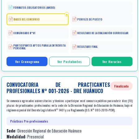
FORMATOS OBLIGATORIOS (ANEXO)
BASES DEL CONCURSO
PERFILES DE PUESTO
COMUNICADO N°01
RESULTADO DE LA EVALUACIÓN CURRICULAR
PARTICIPANTES APTOS PARA LA ENTREVISTA
RESULTADO FINAL
PERSONAL
Ver Cronograma
Ver Postulantes
Ver Horarios
CONVOCATORIA DE PRACTICANTES
Finalizada
PROFESIONALES N° 001-2026 - DRE HUÁNUCO
Se convoca a egresados universitarios y técnicos a participar en el concurso público para cubrir diez (10)
plazas de practicantes profesionales en la sede de la Dirección Regional de Educación de Huánuco, bajo el
régimen especial del Decreto Legislativo N° 1401 y su Reglamento (D.S. N° 083-2019-PCM).
Prácticas Pre-profesionales
Sede:
Dirección Regional de Educación Huánuco
Modalidad:
Presencial