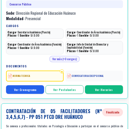
Concurso Público
Sede:
Dirección Regional de Educación Huánuco
Modalidad:
Presencial
CARGOS
Cargo:
Secretario Académico (Puesto)
Cargo:
Coordinador de Área Académica (Puesto)
Plazas:
1
Sueldo:
S/.0.00
Plazas:
1
Sueldo:
S/.0.00
Cargo:
Coordinador de Área Académica (Función)
Cargo:
Jefe de Unidad de Bienestar y
Empleabilidad (Función)
Plazas:
1
Sueldo:
S/.0.00
Plazas:
1
Sueldo:
S/.0.00
Ver más (+3 cargos)
DOCUMENTOS
NORMA TECNICA
CONVOCATORIA EXCEPCIONAL
Ver Cronograma
Ver Postulantes
Ver Horarios
CONTRATACIÓN DE 05 FACILITADORES (N°
Finalizada
3,4,5,6,7) - PP 051 PTCD DRE HUÁNUCO
Se convoca a profesionales titulados en Psicología o Educación a participar en el concurso público de